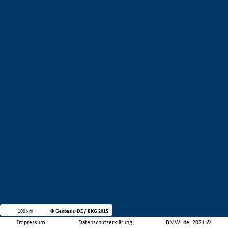
100 km
© Geobasis-DE / BKG 2015
Impressum
Datenschutzerklärung
BMWi.de, 2021 ©