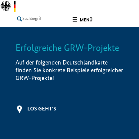
undefined
MENÜ
Erfolgreiche GRW-Projekte
LISTE
Filter
Info
Auf der folgenden Deutschlandkarte
finden Sie konkrete Beispiele erfolgreicher
GRW-Projekte!
LOS GEHT'S