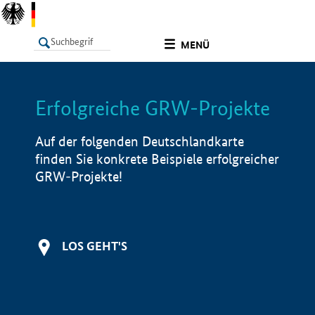
undefined
MENÜ
Erfolgreiche GRW-Projekte
LISTE
Filter
Info
Auf der folgenden Deutschlandkarte
finden Sie konkrete Beispiele erfolgreicher
GRW-Projekte!
LOS GEHT'S