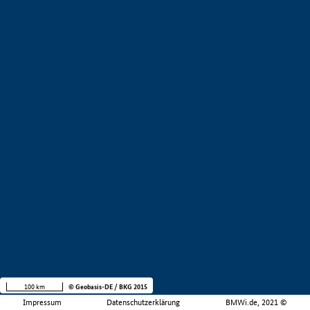
100 km
© Geobasis-DE / BKG 2015
Impressum
Datenschutzerklärung
BMWi.de, 2021 ©