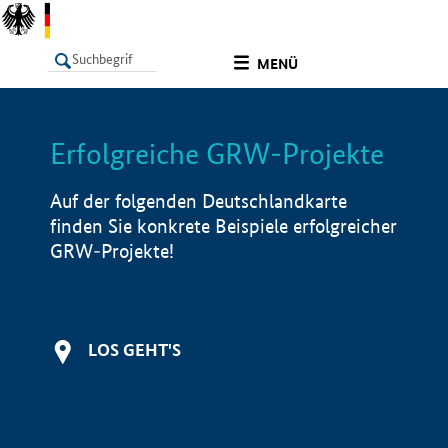
undefined
MENÜ
Erfolgreiche GRW-Projekte
LISTE
Filter
Info
Auf der folgenden Deutschlandkarte
finden Sie konkrete Beispiele erfolgreicher
GRW-Projekte!
LOS GEHT'S