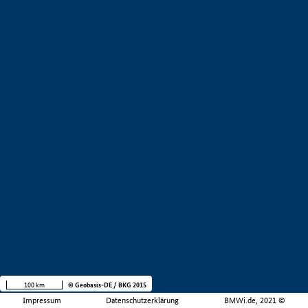
100 km
© Geobasis-DE / BKG 2015
Impressum
Datenschutzerklärung
BMWi.de, 2021 ©