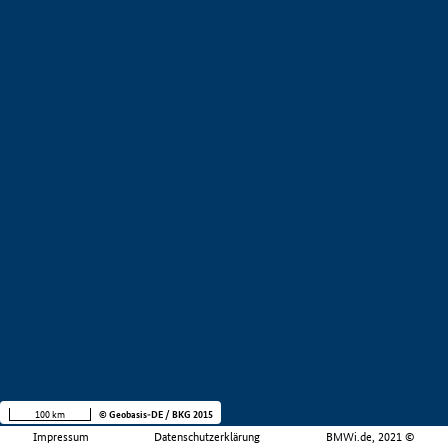
100 km
© Geobasis-DE / BKG 2015
Impressum
Datenschutzerklärung
BMWi.de, 2021 ©