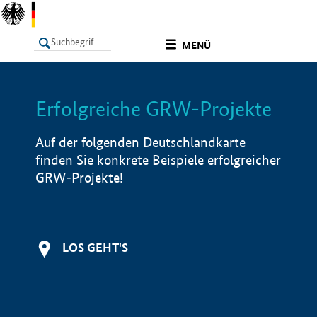
undefined
MENÜ
Erfolgreiche GRW-Projekte
LISTE
Filter
Info
Auf der folgenden Deutschlandkarte
finden Sie konkrete Beispiele erfolgreicher
GRW-Projekte!
LOS GEHT'S