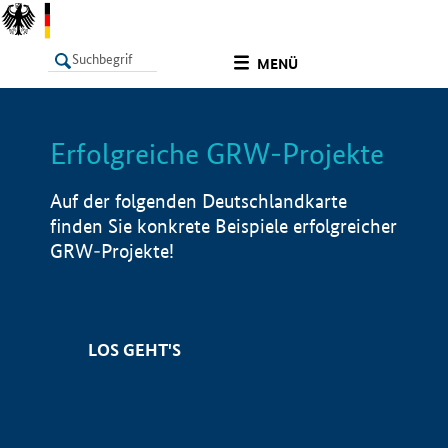
undefined
MENÜ
Erfolgreiche GRW-Projekte
LISTE
Filter
Info
Auf der folgenden Deutschlandkarte
finden Sie konkrete Beispiele erfolgreicher
GRW-Projekte!
LOS GEHT'S