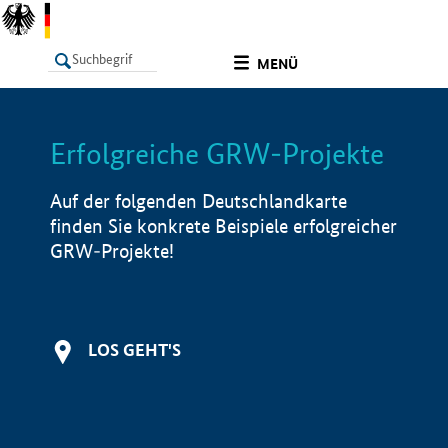
undefined
MENÜ
Erfolgreiche GRW-Projekte
LISTE
Filter
Info
Auf der folgenden Deutschlandkarte
finden Sie konkrete Beispiele erfolgreicher
GRW-Projekte!
LOS GEHT'S