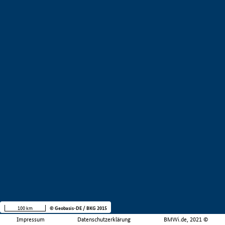
100 km
© Geobasis-DE / BKG 2015
Impressum
Datenschutzerklärung
BMWi.de, 2021 ©