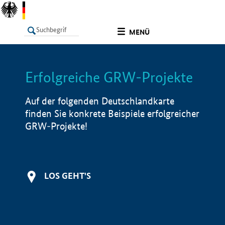
undefined
MENÜ
Erfolgreiche GRW-Projekte
LISTE
Filter
Info
Auf der folgenden Deutschlandkarte
finden Sie konkrete Beispiele erfolgreicher
GRW-Projekte!
LOS GEHT'S