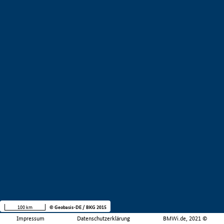
100 km
© Geobasis-DE / BKG 2015
Impressum
Datenschutzerklärung
BMWi.de, 2021 ©