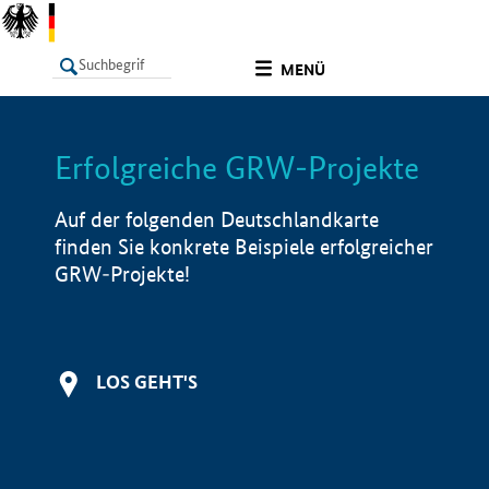
undefined
MENÜ
Erfolgreiche GRW-Projekte
LISTE
Filter
Info
Auf der folgenden Deutschlandkarte
finden Sie konkrete Beispiele erfolgreicher
GRW-Projekte!
LOS GEHT'S