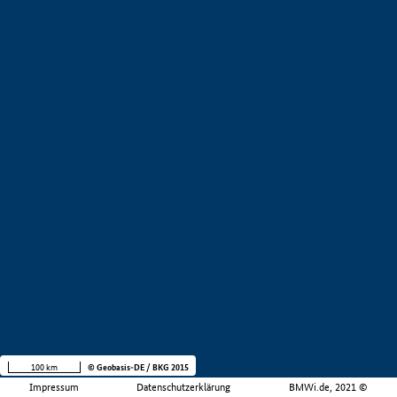
100 km
© Geobasis-DE / BKG 2015
Impressum
Datenschutzerklärung
BMWi.de, 2021 ©