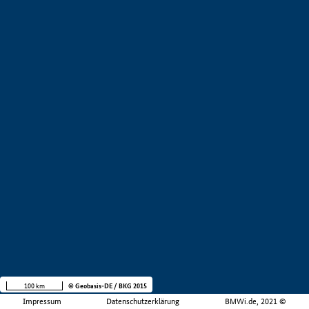
100 km
© Geobasis-DE / BKG 2015
Impressum
Datenschutzerklärung
BMWi.de, 2021 ©