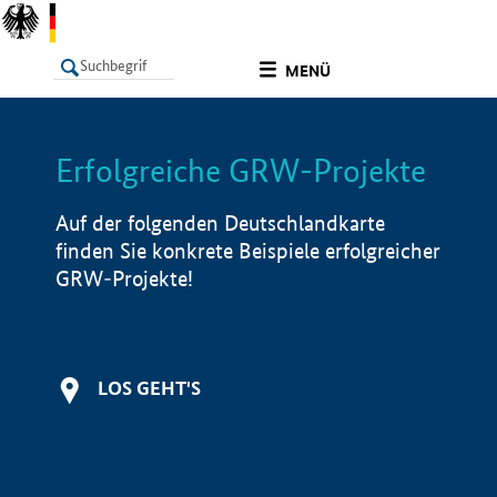
undefined
MENÜ
Erfolgreiche GRW-Projekte
LISTE
Filter
Info
Auf der folgenden Deutschlandkarte
finden Sie konkrete Beispiele erfolgreicher
GRW-Projekte!
LOS GEHT'S