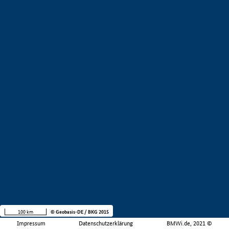
100 km
© Geobasis-DE / BKG 2015
Impressum
Datenschutzerklärung
BMWi.de, 2021 ©