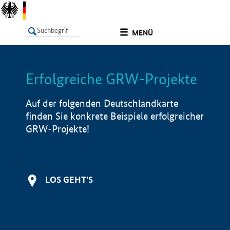
undefined
MENÜ
Erfolgreiche GRW-Projekte
LISTE
Filter
Info
Auf der folgenden Deutschlandkarte
finden Sie konkrete Beispiele erfolgreicher
GRW-Projekte!
LOS GEHT'S