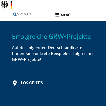
undefined
MENÜ
Erfolgreiche GRW-Projekte
LISTE
Filter
Info
Auf der folgenden Deutschlandkarte
finden Sie konkrete Beispiele erfolgreicher
GRW-Projekte!
LOS GEHT'S