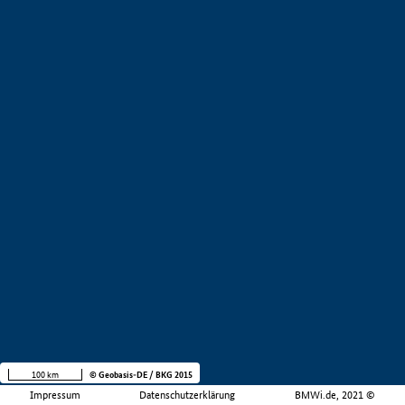
100 km
© Geobasis-DE / BKG 2015
Impressum
Datenschutzerklärung
BMWi.de, 2021 ©