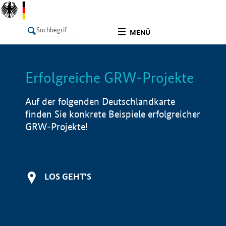
undefined
MENÜ
Erfolgreiche GRW-Projekte
LISTE
Filter
Info
Auf der folgenden Deutschlandkarte
finden Sie konkrete Beispiele erfolgreicher
GRW-Projekte!
LOS GEHT'S