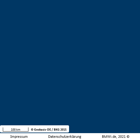
100 km
© Geobasis-DE / BKG 2015
Impressum
Datenschutzerklärung
BMWi.de, 2021 ©