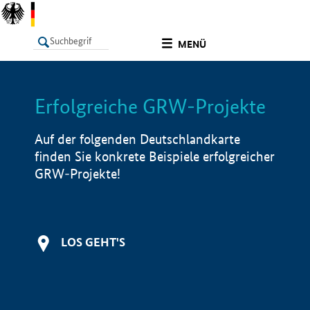
undefined
MENÜ
Erfolgreiche GRW-Projekte
LISTE
Filter
Info
Auf der folgenden Deutschlandkarte
finden Sie konkrete Beispiele erfolgreicher
GRW-Projekte!
LOS GEHT'S