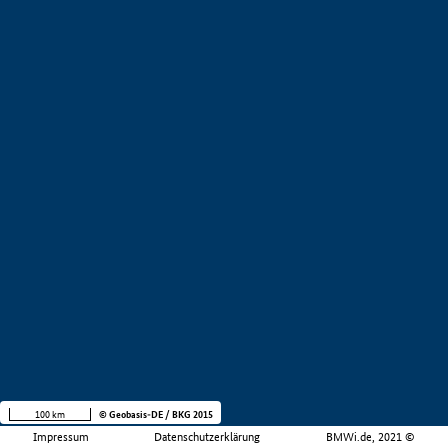
100 km
© Geobasis-DE / BKG 2015
Impressum
Datenschutzerklärung
BMWi.de, 2021 ©