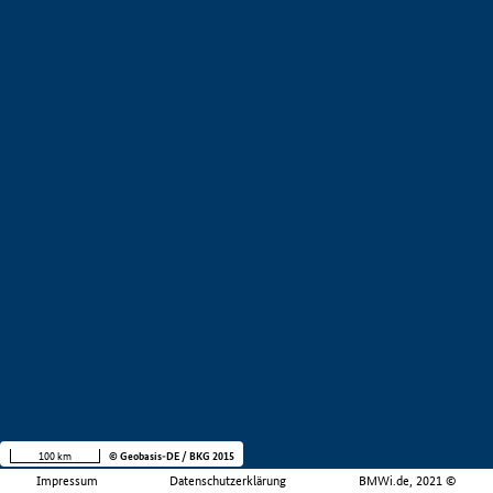
100 km
© Geobasis-DE / BKG 2015
Impressum
Datenschutzerklärung
BMWi.de, 2021 ©