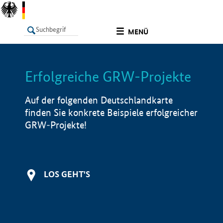
undefined
MENÜ
Erfolgreiche GRW-Projekte
LISTE
Filter
Info
Auf der folgenden Deutschlandkarte
finden Sie konkrete Beispiele erfolgreicher
GRW-Projekte!
LOS GEHT'S