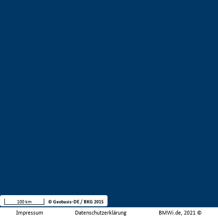
100 km
© Geobasis-DE / BKG 2015
Impressum
Datenschutzerklärung
BMWi.de, 2021 ©