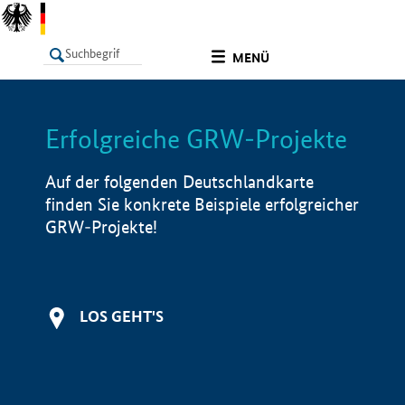
undefined
MENÜ
Erfolgreiche GRW-Projekte
LISTE
Filter
Info
Auf der folgenden Deutschlandkarte
finden Sie konkrete Beispiele erfolgreicher
GRW-Projekte!
LOS GEHT'S