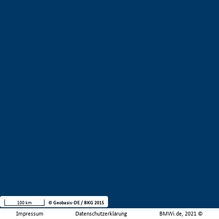
100 km
© Geobasis-DE / BKG 2015
Impressum
Datenschutzerklärung
BMWi.de, 2021 ©