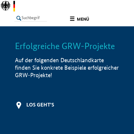
undefined
MENÜ
Erfolgreiche GRW-Projekte
LISTE
Filter
Info
Auf der folgenden Deutschlandkarte
finden Sie konkrete Beispiele erfolgreicher
GRW-Projekte!
LOS GEHT'S