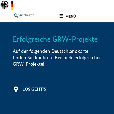
undefined
MENÜ
Erfolgreiche GRW-Projekte
LISTE
Filter
Info
Auf der folgenden Deutschlandkarte
finden Sie konkrete Beispiele erfolgreicher
GRW-Projekte!
LOS GEHT'S