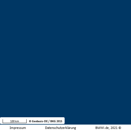
100 km
© Geobasis-DE / BKG 2015
Impressum
Datenschutzerklärung
BMWi.de, 2021 ©