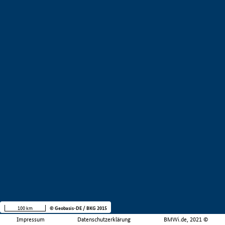
100 km
© Geobasis-DE / BKG 2015
Impressum
Datenschutzerklärung
BMWi.de, 2021 ©