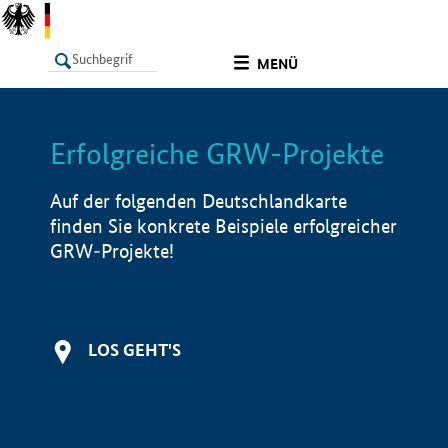
undefined
MENÜ
Erfolgreiche GRW-Projekte
LISTE
Filter
Info
Auf der folgenden Deutschlandkarte
finden Sie konkrete Beispiele erfolgreicher
GRW-Projekte!
LOS GEHT'S