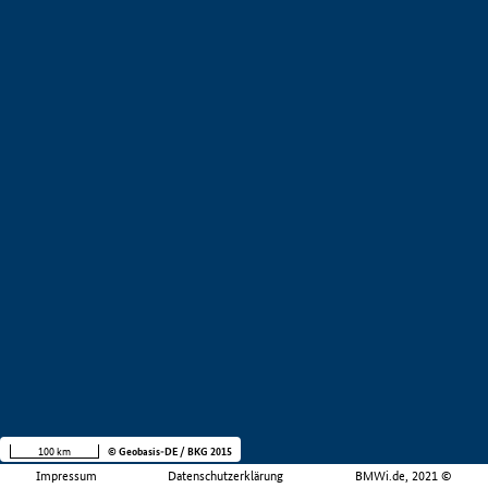
100 km
© Geobasis-DE / BKG 2015
Impressum
Datenschutzerklärung
BMWi.de, 2021 ©