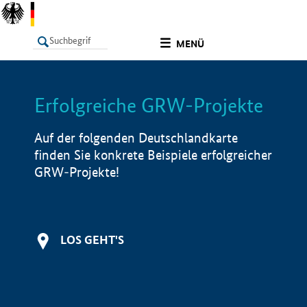
undefined
MENÜ
Erfolgreiche GRW-Projekte
LISTE
Filter
Info
Auf der folgenden Deutschlandkarte
finden Sie konkrete Beispiele erfolgreicher
GRW-Projekte!
LOS GEHT'S