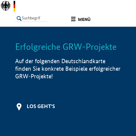
undefined
MENÜ
Erfolgreiche GRW-Projekte
LISTE
Filter
Info
Auf der folgenden Deutschlandkarte
finden Sie konkrete Beispiele erfolgreicher
GRW-Projekte!
LOS GEHT'S