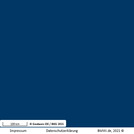
100 km
© Geobasis-DE / BKG 2015
Impressum
Datenschutzerklärung
BMWi.de, 2021 ©