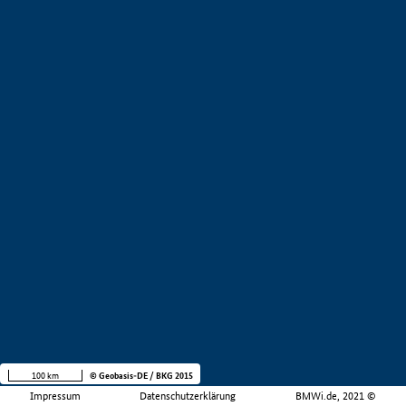
100 km
© Geobasis-DE / BKG 2015
Impressum
Datenschutzerklärung
BMWi.de, 2021 ©