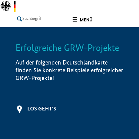
undefined
MENÜ
Erfolgreiche GRW-Projekte
LISTE
Filter
Info
Auf der folgenden Deutschlandkarte
finden Sie konkrete Beispiele erfolgreicher
GRW-Projekte!
LOS GEHT'S