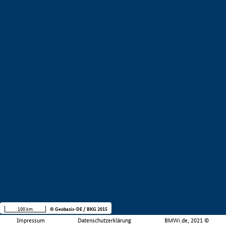
100 km
© Geobasis-DE / BKG 2015
Impressum
Datenschutzerklärung
BMWi.de, 2021 ©