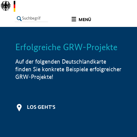
undefined
MENÜ
Erfolgreiche GRW-Projekte
LISTE
Filter
Info
Auf der folgenden Deutschlandkarte
finden Sie konkrete Beispiele erfolgreicher
GRW-Projekte!
LOS GEHT'S