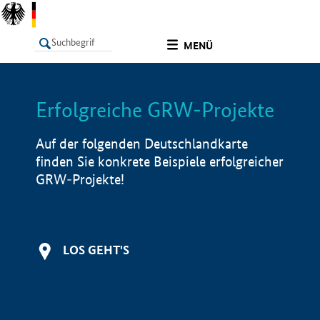
undefined
MENÜ
Erfolgreiche GRW-Projekte
LISTE
Filter
Info
Auf der folgenden Deutschlandkarte
finden Sie konkrete Beispiele erfolgreicher
GRW-Projekte!
LOS GEHT'S