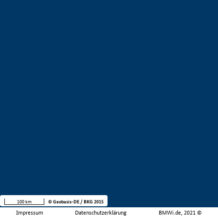
100 km
© Geobasis-DE / BKG 2015
Impressum
Datenschutzerklärung
BMWi.de, 2021 ©