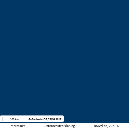
100 km
© Geobasis-DE / BKG 2015
Impressum
Datenschutzerklärung
BMWi.de, 2021 ©