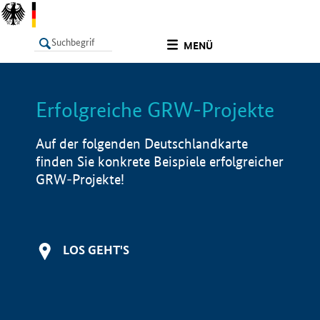
undefined
MENÜ
Erfolgreiche GRW-Projekte
LISTE
Filter
Info
Auf der folgenden Deutschlandkarte
finden Sie konkrete Beispiele erfolgreicher
GRW-Projekte!
LOS GEHT'S