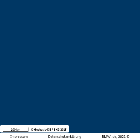
100 km
© Geobasis-DE / BKG 2015
Impressum
Datenschutzerklärung
BMWi.de, 2021 ©