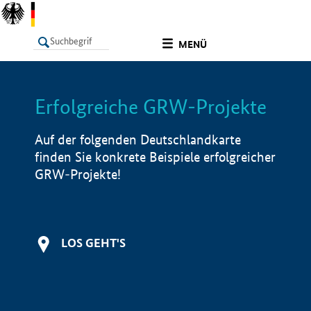
undefined
MENÜ
Erfolgreiche GRW-Projekte
LISTE
Filter
Info
Auf der folgenden Deutschlandkarte
finden Sie konkrete Beispiele erfolgreicher
GRW-Projekte!
LOS GEHT'S