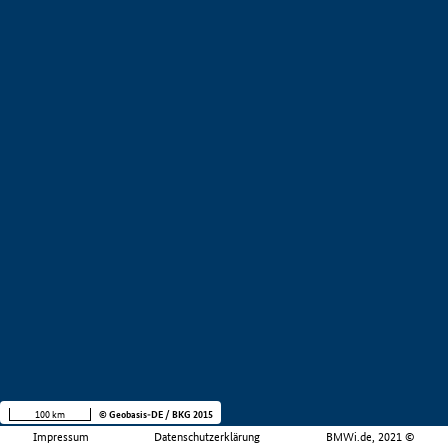
100 km
© Geobasis-DE / BKG 2015
Impressum
Datenschutzerklärung
BMWi.de, 2021 ©