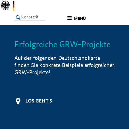
undefined
MENÜ
Erfolgreiche GRW-Projekte
LISTE
Filter
Info
Auf der folgenden Deutschlandkarte
finden Sie konkrete Beispiele erfolgreicher
GRW-Projekte!
LOS GEHT'S