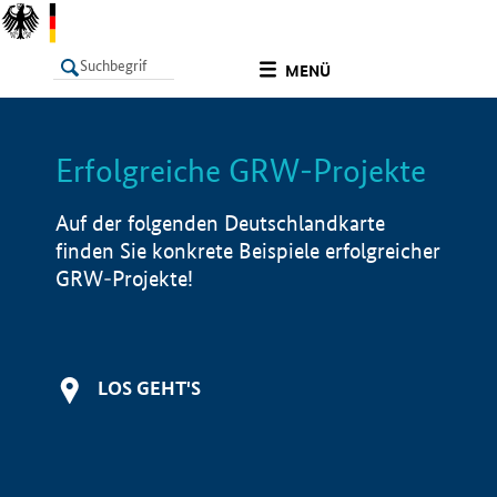
undefined
MENÜ
Erfolgreiche GRW-Projekte
LISTE
Filter
Info
Auf der folgenden Deutschlandkarte
finden Sie konkrete Beispiele erfolgreicher
GRW-Projekte!
LOS GEHT'S