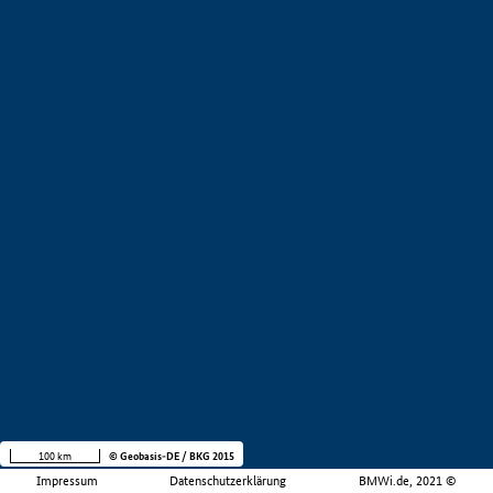
100 km
© Geobasis-DE / BKG 2015
Impressum
Datenschutzerklärung
BMWi.de, 2021 ©