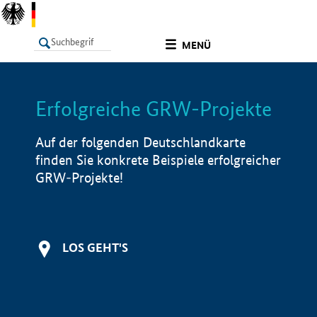
undefined
MENÜ
Erfolgreiche GRW-Projekte
LISTE
Filter
Info
Auf der folgenden Deutschlandkarte
finden Sie konkrete Beispiele erfolgreicher
GRW-Projekte!
LOS GEHT'S