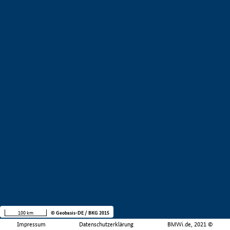
100 km
© Geobasis-DE / BKG 2015
Impressum
Datenschutzerklärung
BMWi.de, 2021 ©