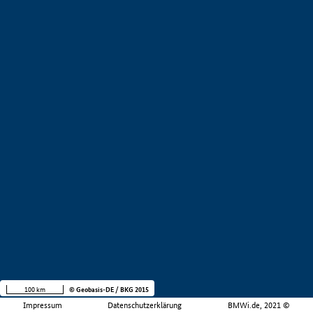
100 km
© Geobasis-DE / BKG 2015
Impressum
Datenschutzerklärung
BMWi.de, 2021 ©