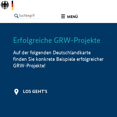
undefined
MENÜ
Erfolgreiche GRW-Projekte
LISTE
Filter
Info
Auf der folgenden Deutschlandkarte
finden Sie konkrete Beispiele erfolgreicher
GRW-Projekte!
LOS GEHT'S