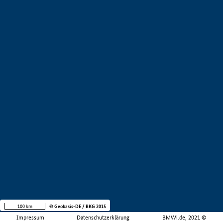
100 km
© Geobasis-DE / BKG 2015
Impressum
Datenschutzerklärung
BMWi.de, 2021 ©