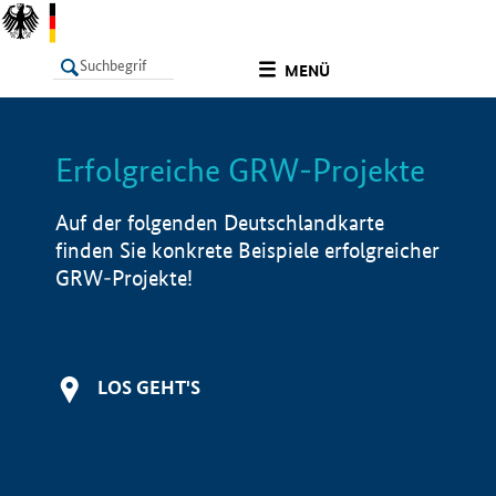
undefined
MENÜ
Erfolgreiche GRW-Projekte
LISTE
Filter
Info
Auf der folgenden Deutschlandkarte
finden Sie konkrete Beispiele erfolgreicher
GRW-Projekte!
LOS GEHT'S