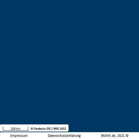
100 km
© Geobasis-DE / BKG 2015
Impressum
Datenschutzerklärung
BMWi.de, 2021 ©