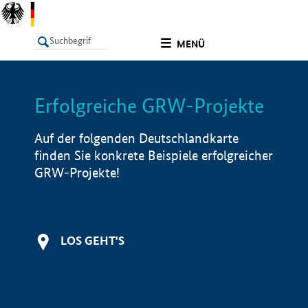
undefined
MENÜ
Erfolgreiche GRW-Projekte
LISTE
Filter
Info
Auf der folgenden Deutschlandkarte
finden Sie konkrete Beispiele erfolgreicher
GRW-Projekte!
LOS GEHT'S