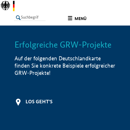
undefined
MENÜ
Erfolgreiche GRW-Projekte
LISTE
Filter
Info
Auf der folgenden Deutschlandkarte
finden Sie konkrete Beispiele erfolgreicher
GRW-Projekte!
LOS GEHT'S