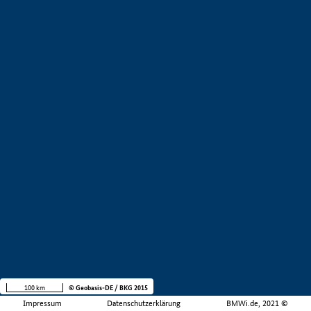
100 km
© Geobasis-DE / BKG 2015
Impressum
Datenschutzerklärung
BMWi.de, 2021 ©