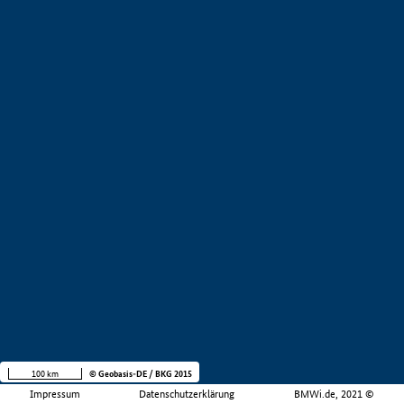
100 km
© Geobasis-DE / BKG 2015
Impressum
Datenschutzerklärung
BMWi.de, 2021 ©