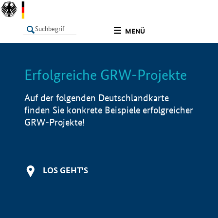
undefined
MENÜ
Erfolgreiche GRW-Projekte
LISTE
Filter
Info
Auf der folgenden Deutschlandkarte
finden Sie konkrete Beispiele erfolgreicher
GRW-Projekte!
LOS GEHT'S