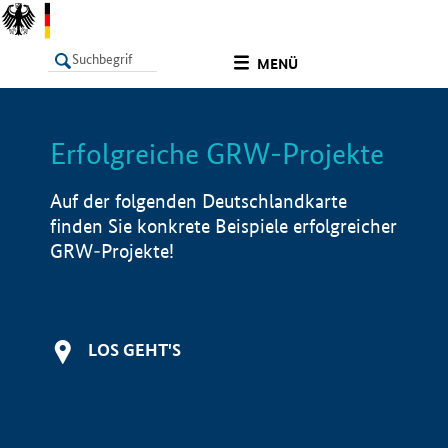
undefined
MENÜ
Erfolgreiche GRW-Projekte
LISTE
Filter
Info
Auf der folgenden Deutschlandkarte
finden Sie konkrete Beispiele erfolgreicher
GRW-Projekte!
LOS GEHT'S