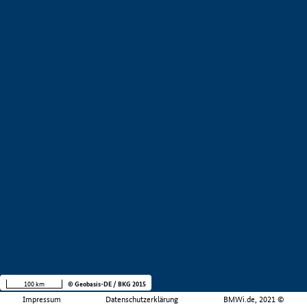
100 km
© Geobasis-DE / BKG 2015
Impressum
Datenschutzerklärung
BMWi.de, 2021 ©