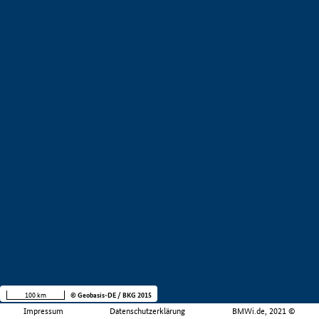
100 km
© Geobasis-DE / BKG 2015
Impressum
Datenschutzerklärung
BMWi.de, 2021 ©