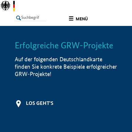
undefined
MENÜ
Erfolgreiche GRW-Projekte
LISTE
Filter
Info
Auf der folgenden Deutschlandkarte
finden Sie konkrete Beispiele erfolgreicher
GRW-Projekte!
LOS GEHT'S