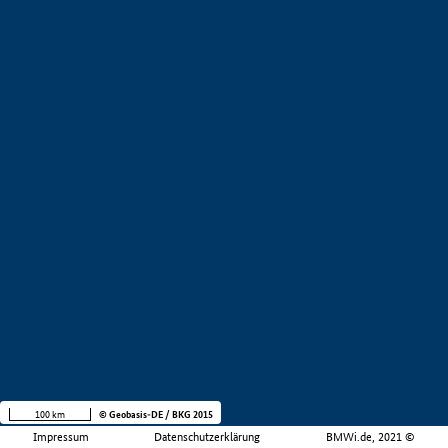
100 km
© Geobasis-DE / BKG 2015
Impressum
Datenschutzerklärung
BMWi.de, 2021 ©