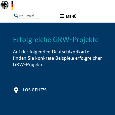
undefined
MENÜ
Erfolgreiche GRW-Projekte
LISTE
Filter
Info
Auf der folgenden Deutschlandkarte
finden Sie konkrete Beispiele erfolgreicher
GRW-Projekte!
LOS GEHT'S