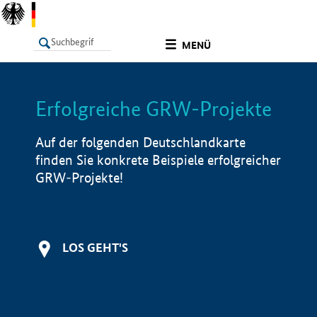
undefined
MENÜ
Erfolgreiche GRW-Projekte
LISTE
Filter
Info
Auf der folgenden Deutschlandkarte
finden Sie konkrete Beispiele erfolgreicher
GRW-Projekte!
LOS GEHT'S