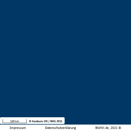
100 km
© Geobasis-DE / BKG 2015
Impressum
Datenschutzerklärung
BMWi.de, 2021 ©