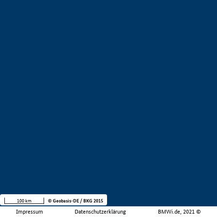
100 km
© Geobasis-DE / BKG 2015
Impressum
Datenschutzerklärung
BMWi.de, 2021 ©