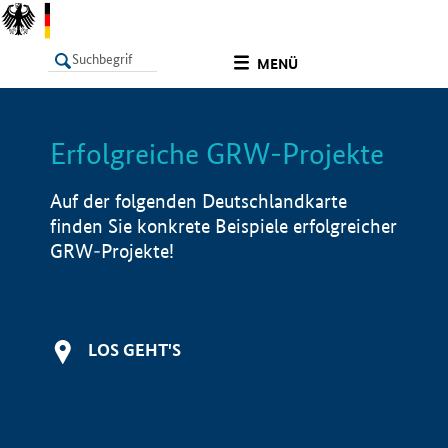
undefined
MENÜ
Erfolgreiche GRW-Projekte
LISTE
Filter
Info
Auf der folgenden Deutschlandkarte
finden Sie konkrete Beispiele erfolgreicher
GRW-Projekte!
LOS GEHT'S