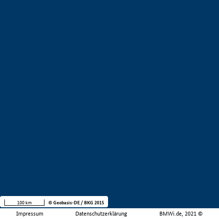
100 km
© Geobasis-DE / BKG 2015
Impressum
Datenschutzerklärung
BMWi.de, 2021 ©