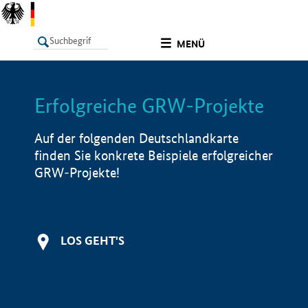
undefined
MENÜ
Erfolgreiche GRW-Projekte
LISTE
Filter
Info
Auf der folgenden Deutschlandkarte
finden Sie konkrete Beispiele erfolgreicher
GRW-Projekte!
LOS GEHT'S