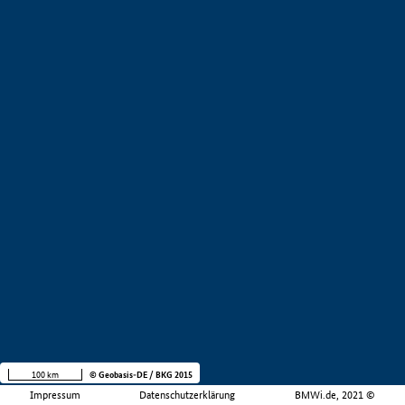
100 km
© Geobasis-DE / BKG 2015
Impressum
Datenschutzerklärung
BMWi.de, 2021 ©