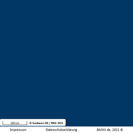
100 km
© Geobasis-DE / BKG 2015
Impressum
Datenschutzerklärung
BMWi.de, 2021 ©