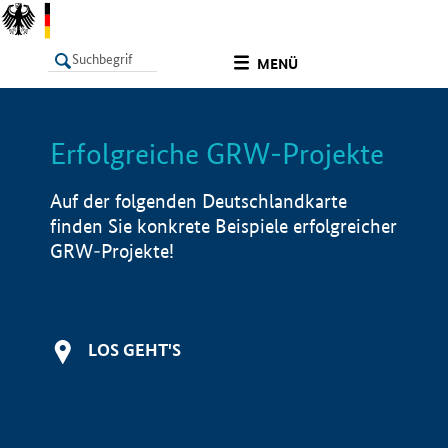
undefined
MENÜ
Erfolgreiche GRW-Projekte
LISTE
Filter
Info
Auf der folgenden Deutschlandkarte
finden Sie konkrete Beispiele erfolgreicher
GRW-Projekte!
LOS GEHT'S