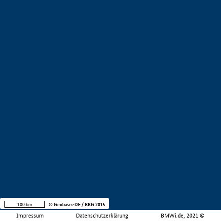
100 km
© Geobasis-DE / BKG 2015
Impressum
Datenschutzerklärung
BMWi.de, 2021 ©