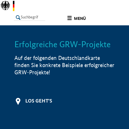
undefined
MENÜ
Erfolgreiche GRW-Projekte
LISTE
Filter
Info
Auf der folgenden Deutschlandkarte
finden Sie konkrete Beispiele erfolgreicher
GRW-Projekte!
LOS GEHT'S