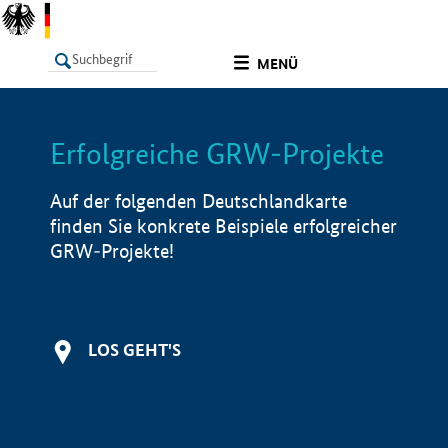
undefined
MENÜ
Erfolgreiche GRW-Projekte
LISTE
Filter
Info
Auf der folgenden Deutschlandkarte
finden Sie konkrete Beispiele erfolgreicher
GRW-Projekte!
LOS GEHT'S