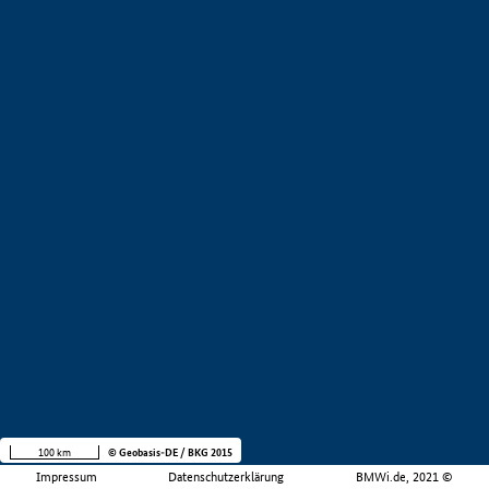
100 km
© Geobasis-DE / BKG 2015
Impressum
Datenschutzerklärung
BMWi.de, 2021 ©