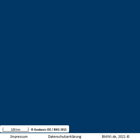
100 km
© Geobasis-DE / BKG 2015
Impressum
Datenschutzerklärung
BMWi.de, 2021 ©