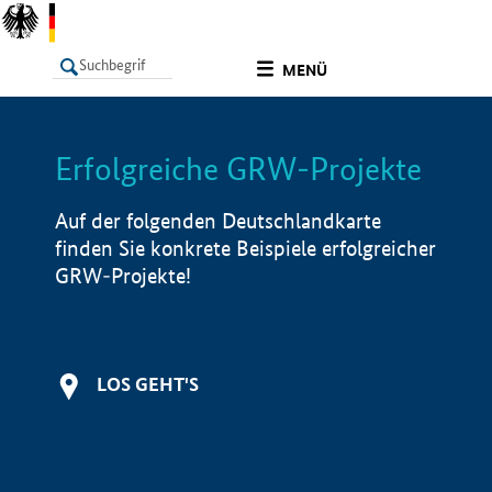
undefined
MENÜ
Erfolgreiche GRW-Projekte
LISTE
Filter
Info
Auf der folgenden Deutschlandkarte
finden Sie konkrete Beispiele erfolgreicher
GRW-Projekte!
LOS GEHT'S