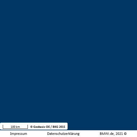
100 km
© Geobasis-DE / BKG 2015
Impressum
Datenschutzerklärung
BMWi.de, 2021 ©