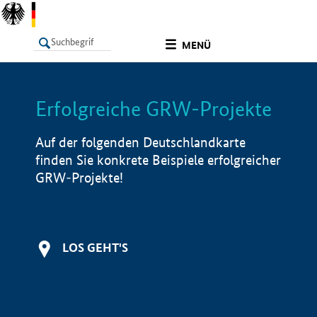
undefined
MENÜ
Erfolgreiche GRW-Projekte
LISTE
Filter
Info
Auf der folgenden Deutschlandkarte
finden Sie konkrete Beispiele erfolgreicher
GRW-Projekte!
LOS GEHT'S