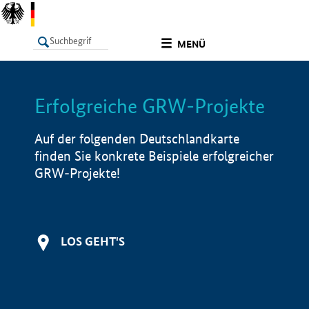
undefined
MENÜ
Erfolgreiche GRW-Projekte
LISTE
Filter
Info
Auf der folgenden Deutschlandkarte
finden Sie konkrete Beispiele erfolgreicher
GRW-Projekte!
LOS GEHT'S