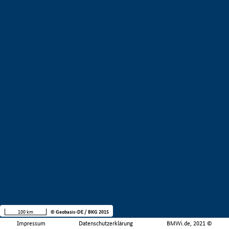
100 km
© Geobasis-DE / BKG 2015
Impressum
Datenschutzerklärung
BMWi.de, 2021 ©