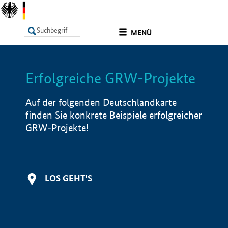
undefined
MENÜ
Erfolgreiche GRW-Projekte
LISTE
Filter
Info
Auf der folgenden Deutschlandkarte
finden Sie konkrete Beispiele erfolgreicher
GRW-Projekte!
LOS GEHT'S