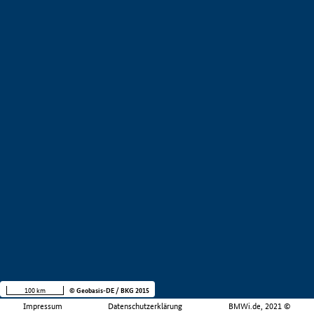
100 km
© Geobasis-DE / BKG 2015
Impressum
Datenschutzerklärung
BMWi.de, 2021 ©