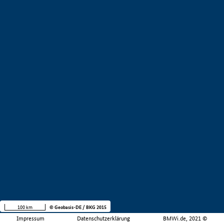
100 km
© Geobasis-DE / BKG 2015
Impressum
Datenschutzerklärung
BMWi.de, 2021 ©