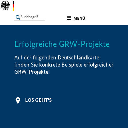
undefined
MENÜ
Erfolgreiche GRW-Projekte
LISTE
Filter
Info
Auf der folgenden Deutschlandkarte
finden Sie konkrete Beispiele erfolgreicher
GRW-Projekte!
LOS GEHT'S