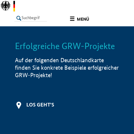
undefined
MENÜ
Erfolgreiche GRW-Projekte
LISTE
Filter
Info
Auf der folgenden Deutschlandkarte
finden Sie konkrete Beispiele erfolgreicher
GRW-Projekte!
LOS GEHT'S