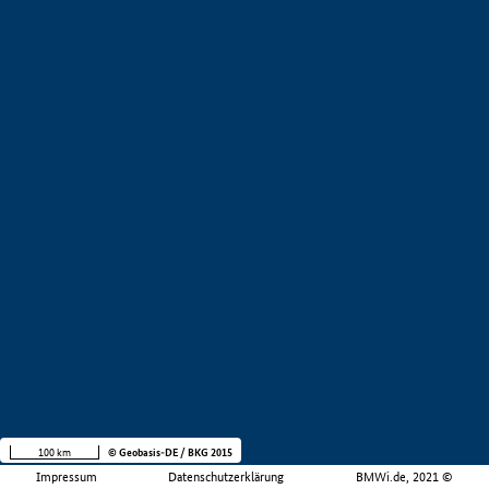
100 km
© Geobasis-DE / BKG 2015
Impressum
Datenschutzerklärung
BMWi.de, 2021 ©