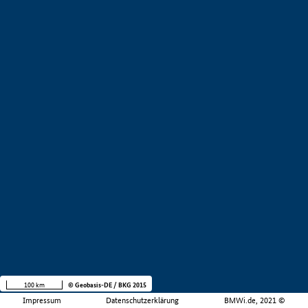
100 km
© Geobasis-DE / BKG 2015
Impressum
Datenschutzerklärung
BMWi.de, 2021 ©