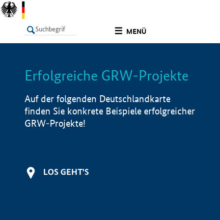
undefined
MENÜ
Erfolgreiche GRW-Projekte
LISTE
Filter
Info
Auf der folgenden Deutschlandkarte
finden Sie konkrete Beispiele erfolgreicher
GRW-Projekte!
LOS GEHT'S